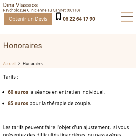
Aller
Dina Vlassios
Psychologue Clinicienne au Cannet (06110)
au
phone_iphone
contenu
Obtenir un Devis
06 22 64 17 90
principal
Honoraires
Accueil
Honoraires
Tarifs :
60 euros
la séance en entretien individuel.
85 euros
pour la thérapie de couple.
Les tarifs peuvent faire l'objet d'un ajustement, si vous
présentez des difficultés financières, ou passagères.