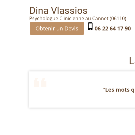
Aller
Dina Vlassios
au
Psychologue Clinicienne au Cannet (06110)
contenu
phone_iphone
Obtenir un Devis
06 22 64 17 90
principal
L
"Les mots qu