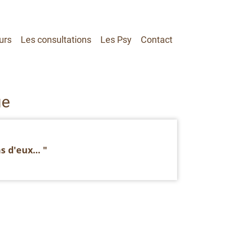
urs
Les consultations
Les Psy
Contact
ue
 d'eux... "